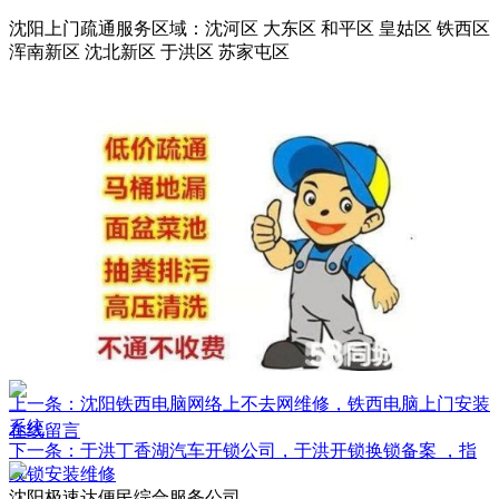
沈阳上门疏通服务区域：沈河区 大东区 和平区 皇姑区 铁西区
浑南新区 沈北新区 于洪区 苏家屯区
上一条：沈阳铁西电脑网络上不去网维修，铁西电脑上门安装
系统
在线留言
下一条：于洪丁香湖汽车开锁公司，于洪开锁换锁备案 ，指
纹锁安装维修
沈阳极速达便民综合服务公司