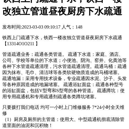
改独立管道昼夜厨房下水疏通
发布时间:2023-03-03 09:10:17 人气：148
铁西上门疏通下水，铁西一楼改独立管道昼夜厨房下水疏通
【13314O1O211 】
管道疏通业务：疏通各类管道。 疏通下水道：家庭、酒店、
公司、学校等单位的下水道；小便池、阴沟、窑井、化粪池等
各种下水管道疏通清理，污水管道疏通清理。疏通马桶：疏通
因为抹布、毛巾、清洁球等各类软硬物质造成的马桶堵塞。
疏通地漏：采用专用技术设备，专业疏通因水泥、沙子、头发
等各种原因造成的地漏堵塞。 疏通浴缸面盆：疏通各种型号
的浴缸面盆，包括V型弯和S型弯的各种管道。 疏通蹲坑：使
用专用疏通机和专用疏通剂疏通各类蹲坑堵塞。
只要拨打我们电话 均可一小时上门维修服务 7*24小时全天维
修
（1）厨房及厕所的主管道：使用大、中型疏通机彻底清除管
道里面的油泥和沉积物！