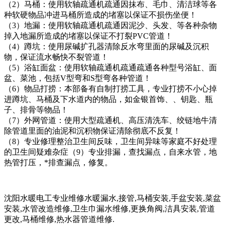
（2）马桶：使用软轴疏通机疏通因抹布、毛巾、清洁球等各
种软硬物品冲进马桶所造成的堵塞以保证不损伤坐便！
（3）地漏：使用软轴疏通机疏通因泥沙、头发、等各种杂物
掉入地漏所造成的堵塞以保证不打裂PVC管道！
（4）蹲坑：使用尿碱扩孔器清除反水弯里面的尿碱及沉积
物，保证流水畅快不裂管道！
（5）浴缸面盆：使用软轴疏通机疏通疏通各种型号浴缸、面
盆、菜池，包括V型弯和S型弯各种管道！
（6）物品打捞：本部备有自制打捞工具，专业打捞不小心掉
进蹲坑、马桶及下水道内的物品，如金银首饰、、钥匙、瓶
子、排骨等物品！
（7）外网管道：使用大型疏通机、高压清洗车、绞链地牛清
除管道里面的油泥和沉积物保证清除彻底不反复！
（8）专业修理整治卫生间反味，卫生间异味等家庭不好处理
的卫生间疑难杂症（9）专业排漏，查找漏点，自来水管，地
热管打压，*排查漏点，修复。
沈阳水暖电工专业维修水暖漏水,接管,马桶安装,手盆安装,菜盆
安装,水管改造维修,卫生巾漏水维修,更换角阀,洁具安装,管道
更改,马桶维修,热水器管道维修.