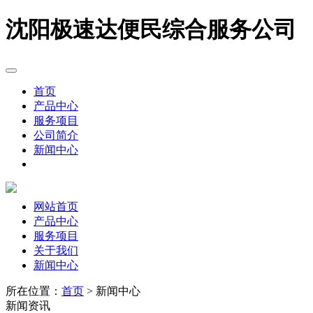
沈阳极速达便民综合服务公司
首页
产品中心
服务项目
公司简介
新闻中心
网站首页
产品中心
服务项目
关于我们
新闻中心
所在位置：
首页
> 新闻中心
新闻资讯