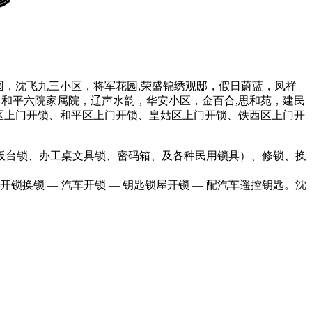
园，沈飞九三小区，将军花园,荣盛锦绣观邸，假日蔚蓝，凤祥
怡园，和平六院家属院，辽声水韵，华安小区，金百合,思和苑，建民
东区上门开锁、和平区上门开锁、皇姑区上门开锁、铁西区上门开
板台锁、办工桌文具锁、密码箱、及各种民用锁具）、修锁、换
—开锁换锁 — 汽车开锁 — 钥匙锁屋开锁 — 配汽车遥控钥匙。沈