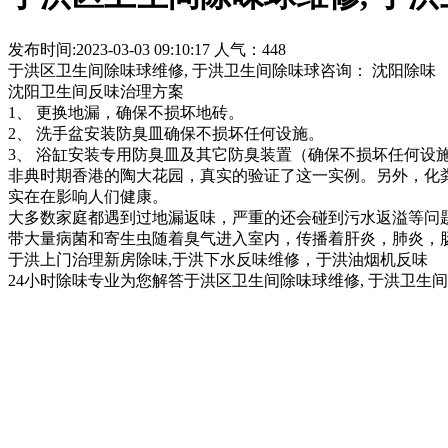
发布时间:2023-03-03 09:10:17 人气：448
于洪区卫生间除味球维修, 于洪卫生间除味球咨询：
沈阳除味
沈阳卫生间反味治理方案
1、 更换地漏，确保不损坏地砖。
2、 洗手盆安装防臭皿确保不损坏任何设施。
3、 浴缸安装专用防臭皿及其它防臭装置（确保不损坏任何设
非典时期香港的陶大花园，真实的验证了这一实例。另外，化
实在在影响人们健康。
大多数家庭都遇到过地漏返味，严重的还会碰到污水返溢等问题
带大量病菌和寄生虫随着臭气进入室内，传播着肝炎，肺炎，
于洪上门治理新房除味,于洪下水反味维修，于洪油烟机反味
24小时除味专业为您解答于洪区卫生间除味球维修, 于洪卫生