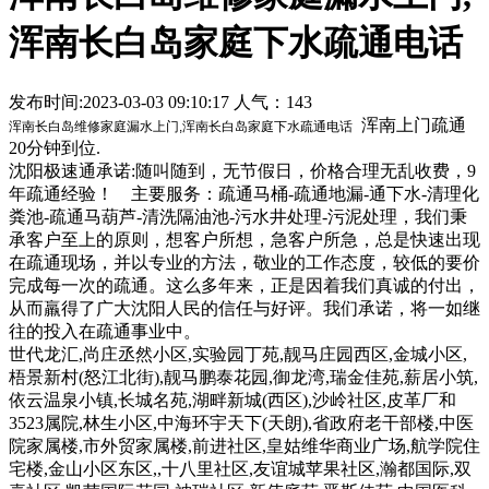
浑南长白岛家庭下水疏通电话
发布时间:2023-03-03 09:10:17 人气：143
浑南上门疏通
浑南长白岛维修家庭漏水上门,浑南长白岛家庭下水疏通电话
20分钟到位.
沈阳极速通
承诺:随叫随到，无节假日，价格合理无乱收费，9
年疏通经验！ 主要服务：疏通马桶-疏通地漏-通下水-清理化
粪池-疏通马葫芦-清洗隔油池-污水井处理-污泥处理，我们秉
承客户至上的原则，想客户所想，急客户所急，总是快速出现
在疏通现场，并以专业的方法，敬业的工作态度，较低的要价
完成每一次的疏通。这么多年来，正是因着我们真诚的付出，
从而羸得了广大沈阳人民的信任与好评。我们承诺，将一如继
往的投入在疏通事业中。
世代龙汇,尚庄丞然小区,实验园丁苑,靓马庄园西区,金城小区,
梧景新村(怒江北街),靓马鹏泰花园,御龙湾,瑞金佳苑,薪居小筑,
依云温泉小镇,长城名苑,湖畔新城(西区),沙岭社区,皮革厂和
3523属院,林生小区,中海环宇天下(天朗),省政府老干部楼,中医
院家属楼,市外贸家属楼,前进社区,皇姑维华商业广场,航学院住
宅楼,金山小区东区,,十八里社区,友谊城苹果社区,瀚都国际,双