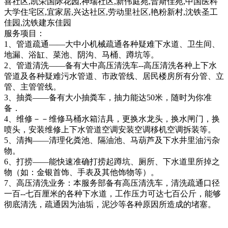
喜社区,凯荣国际花园,神瑞社区,新伟庭苑,晋斯佳苑,中国医科
大学住宅区,宜家居,兴达社区,劳动里社区,艳粉新村,沈铁圣工
佳园,沈铁建东佳园
服务项目：
1、管道疏通——大中小机械疏通各种疑难下水道、卫生间、
地漏、浴缸、菜池、阴沟、马桶、蹲坑等。
2、管道清洗——备有大中高压清洗车--高压清洗各种上下水
管道及各种疑难污水管道、市政管线、居民楼房所有分管、立
管、主管管线。
3、抽粪——备有大小抽粪车，抽力能达50米，随时为你准
备．
4、维修－－维修马桶水箱洁具，更换水龙头，换水闸门，换
喷头，安装维修上下水管道空调安装空调移机空调拆装等。
5、清掏——清理化粪池、隔油池、马葫芦及下水井里油污杂
物。
6、打捞——能快速准确打捞起蹲坑、厕所、下水道里所掉之
物（如：金银首饰、手表及其他饰物等）。
7、高压清洗业务：本服务部备有高压清洗车，清洗疏通口径
一百--七百厘米的各种下水道，工作压力可达七百公斤，能够
彻底清洗，疏通因为油垢，泥沙等各种原因所造成的堵塞。