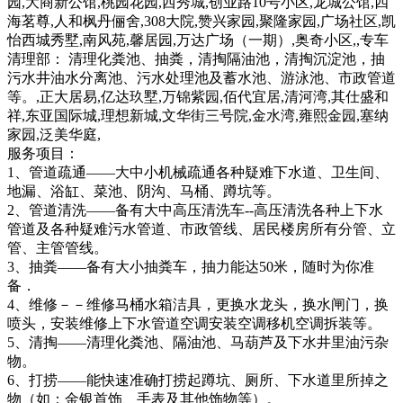
园,大商新公馆,桃园花园,西秀城,创业路10号小区,龙城公馆,四
海茗尊,人和枫丹俪舍,308大院,赞兴家园,聚隆家园,广场社区,凯
怡西城秀墅,南风苑,馨居园,万达广场（一期）,奥奇小区,,专车
清理部： 清理化粪池、抽粪，清掏隔油池，清掏沉淀池，抽
污水井油水分离池、污水处理池及蓄水池、游泳池、市政管道
等。,正大居易,亿达玖墅,万锦紫园,佰代宜居,清河湾,其仕盛和
祥,东亚国际城,理想新城,文华街三号院,金水湾,雍熙金园,塞纳
家园,泛美华庭,
服务项目：
1、管道疏通——大中小机械疏通各种疑难下水道、卫生间、
地漏、浴缸、菜池、阴沟、马桶、蹲坑等。
2、管道清洗——备有大中高压清洗车--高压清洗各种上下水
管道及各种疑难污水管道、市政管线、居民楼房所有分管、立
管、主管管线。
3、抽粪——备有大小抽粪车，抽力能达50米，随时为你准
备．
4、维修－－维修马桶水箱洁具，更换水龙头，换水闸门，换
喷头，安装维修上下水管道空调安装空调移机空调拆装等。
5、清掏——清理化粪池、隔油池、马葫芦及下水井里油污杂
物。
6、打捞——能快速准确打捞起蹲坑、厕所、下水道里所掉之
物（如：金银首饰、手表及其他饰物等）。