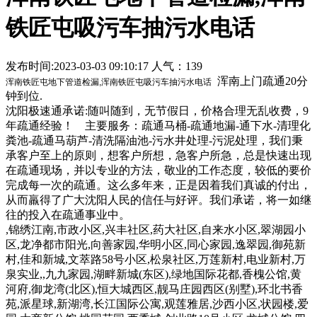
铁匠屯吸污车抽污水电话
发布时间:2023-03-03 09:10:17 人气：139
浑南上门疏通20分
浑南铁匠屯地下管道检漏,浑南铁匠屯吸污车抽污水电话
钟到位.
沈阳极速通
承诺:随叫随到，无节假日，价格合理无乱收费，9
年疏通经验！ 主要服务：疏通马桶-疏通地漏-通下水-清理化
粪池-疏通马葫芦-清洗隔油池-污水井处理-污泥处理，我们秉
承客户至上的原则，想客户所想，急客户所急，总是快速出现
在疏通现场，并以专业的方法，敬业的工作态度，较低的要价
完成每一次的疏通。这么多年来，正是因着我们真诚的付出，
从而羸得了广大沈阳人民的信任与好评。我们承诺，将一如继
往的投入在疏通事业中。
,锦绣江南,市政小区,兴丰社区,药大社区,自来水小区,翠湖园小
区,龙净都市阳光,向善家园,华明小区,同心家园,逸翠园,御苑新
村,佳和新城,文萃路58号小区,松泉社区,万莲新村,电业新村,万
泉实业,,九九家园,湖畔新城(东区),绿地国际花都,香槐公馆,黄
河府,御龙湾(北区),恒大城西区,靓马庄园西区(别墅),环北书香
苑,派星球,新湖湾,长江国际公寓,观莲雅居,沙西小区,状园楼,爱