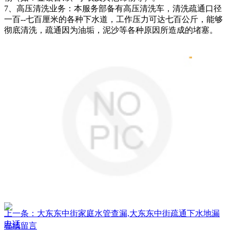
7、高压清洗业务：本服务部备有高压清洗车，清洗疏通口径
一百--七百厘米的各种下水道，工作压力可达七百公斤，能够
彻底清洗，疏通因为油垢，泥沙等各种原因所造成的堵塞。
上一条：大东东中街家庭水管查漏,大东东中街疏通下水地漏
电话
在线留言