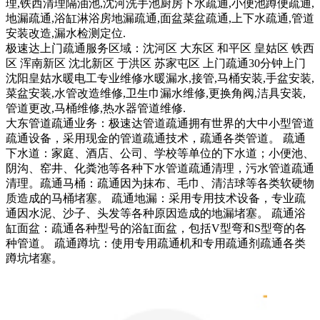
理,铁西清理隔油池,沈河洗手池厨房下水疏通,小便池蹲便疏通,
地漏疏通,浴缸淋浴房地漏疏通,面盆菜盆疏通,上下水疏通,管道
安装改造,漏水检测定位.
极速达上门疏通服务区域：沈河区 大东区 和平区 皇姑区 铁西
区 浑南新区 沈北新区 于洪区 苏家屯区 上门疏通30分钟上门
沈阳皇姑水暖电工专业维修水暖漏水,接管,马桶安装,手盆安装,
菜盆安装,水管改造维修,卫生巾漏水维修,更换角阀,洁具安装,
管道更改,马桶维修,热水器管道维修.
大东管道疏通业务：极速达管道疏通拥有世界的大中小型管道
疏通设备，采用现金的管道疏通技术，疏通各类管道。 疏通
下水道：家庭、酒店、公司、学校等单位的下水道；小便池、
阴沟、窑井、化粪池等各种下水管道疏通清理，污水管道疏通
清理。疏通马桶：疏通因为抹布、毛巾、清洁球等各类软硬物
质造成的马桶堵塞。 疏通地漏：采用专用技术设备，专业疏
通因水泥、沙子、头发等各种原因造成的地漏堵塞。 疏通浴
缸面盆：疏通各种型号的浴缸面盆，包括V型弯和S型弯的各
种管道。 疏通蹲坑：使用专用疏通机和专用疏通剂疏通各类
蹲坑堵塞。