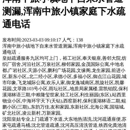
测漏,浑南中旅小镇家庭下水疏
通电话
发布时间:2023-03-03 09:10:17 人气：138
浑南中旅小镇地下自来水管道测漏,浑南中旅小镇家庭下水疏
通电话 .
皇姑疏通服务九区均可上门，裕工社区,奉天银座,善邻大院,纺
织厂宿舍,河沿社区,万泉社区,柳邻家园,金茂国际公寓,中地名
都,广岩社区,天源小区,鹏利广场花园,文缘阁,龙生家园,前进小
区,新东小区,,北二经小区,承德小区,多福小区,御点江山花园,城
市印象,飞龙城际公寓,欢乐人家,御龙逸城南区,凯旋社区,凯馨
花园,文萃路103号小区,雨坛社区,,地质局家属楼,雷凯铂院,保利
溪湖林语三期,中粮隆玺世家,轻工社区,利生丽园(东区),站西里
物业小区,中海环宇天下(天钻),西窑新村,保利溪湖林语二期,鲲
鹏小区(三期),,东韵万佳,友和家园,东新社区,北海公寓,国瑞城,
矿北社区,凌云新村,万新家园,
沈阳皇姑专业上门疏通下水道,大东地热清洗,沈河疏通座便,苏
家屯疏通马桶,沈北管道疏通,沈河高压清洗管道,铁西化粪池清