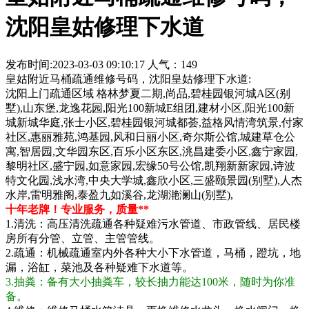
沈阳皇姑修理下水道
发布时间:2023-03-03 09:10:17 人气：149
皇姑附近马桶疏通维修号码，沈阳皇姑修理下水道:
沈阳上门疏通区域 格林梦夏二期,尚品,碧桂园银河城A区(别
墅),山东堡,龙逸花园,阳光100新城E组团,建材小区,阳光100新
城新城华庭,张士小区,碧桂园银河城都荟,益格风情湾筑景,付家
社区,惠丽雅苑,鸿基园,风和日丽小区,奇尔斯公馆,城建草仓公
寓,智居园,文华园东区,百乐小区东区,洮昌建委小区,鑫宁家园,
黎明社区,盛宁园,如意家园,宏缘50号公馆,凯翔新新家园,诗波
特文化园,浅水湾,中央大学城,鑫欣小区,三盛颐景园(别墅),人杰
水岸,雷明雅阁,泰盈九如溪谷,龙湖滟澜山(别墅),
十年老牌！专业服务，质量**
1.清洗：高压清洗疏通各种疑难污水管道、市政管线、居民楼
房所有分管、立管、主管管线。
2.疏通：机械疏通室内外各种大小下水管道，马桶，蹬坑，地
漏，浴缸，菜池及各种疑难下水道等。
3.抽粪：备有大小抽粪车，较长抽力能达100米，随时为你准
备。