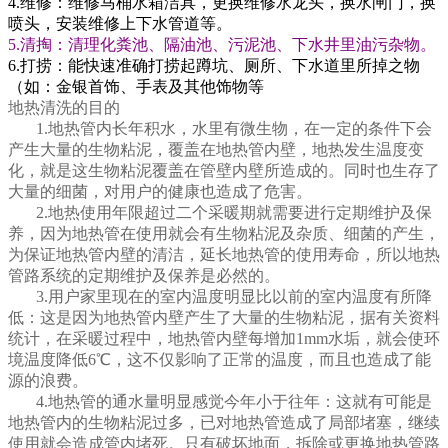
4.维修：维修马桶水箱洁具，更换维修水龙头，换水闸门，换
喷头，安装维修上下水管道等。
5.清掏：清理化粪池、隔油池、污泥池、下水井里油污杂物。
6.打捞：能快速准确打捞起蹲坑、厕所、下水道里所掉之物
（如：金银首饰、手表及其他饰物等
地热清洗的目的
1.地热管内长年积水，水里有微生物，在一定的条件下会
产生大量的生物粘泥，覆盖在地热管内壁，地热发生温度变
化，就是这生物粘泥覆盖在管壁内壁所造成的。同时也生存了
大量的细菌，对用户的健康也造成了危害。
2.地热使用年限超过二个采暖期就需要进行定期维护及保
养，因为地热管在使用就会有生物粘泥及杂质、细菌的产生，
为保证地热管内壁的清洁，延长地热管的使用寿命，所以地热
管路系统的定期维护及保养是必然的。
3.用户家里现在的室内温度明显比以前的室内温度有所降
低：这是因为地热管内壁产生了大量的生物粘泥，据有关资料
统计，在采暖过程中，地热管内壁每增加1mm水垢，就会使环
境温度降低6℃，这不仅影响了正常的温度，而且也造成了能
源的浪费。
4.地热管的通水量明显感觉今年小于往年：这就有可能是
地热管内的生物粘泥过多，已对地热管造成了局部堵塞，继续
使用就会造成管内堵死。只有破坏地面，拆除或更换地热管路