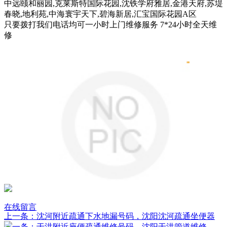
中远颐和丽园,克莱斯特国际花园,沈铁学府雅居,金港天府,苏堤
春晓,地利苑,中海寰宇天下,碧海新居,汇宝国际花园A区
只要拨打我们电话均可一小时上门维修服务 7*24小时全天维
修
在线留言
上一条：沈河附近疏通下水地漏号码，沈阳沈河疏通坐便器
下一条：于洪附近座便疏通维修号码，沈阳于洪管道维修