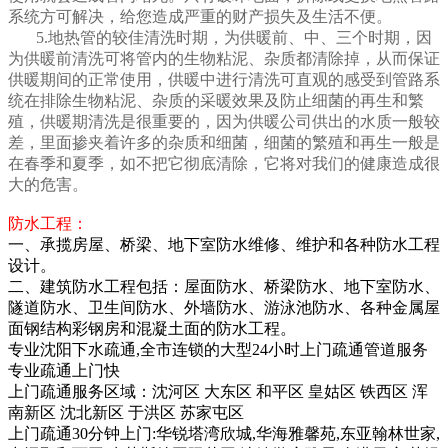
系统方可解决，给您造成严重的财产损失及生活不便。
5.地热管的较佳清洗时期，为供暖前、中、三个时期，因
为供暖前清洗可将管内的生物粘泥、杂质都清除掉，从而保证
供暖期间的正常使用，供暖中进行清洗可直观的感受到管路系
统在排除生物粘泥、杂质的采暖效果及防止细菌的再生和繁
殖，供暖期清洗是很重要的，因为供暖公司供出的水质一般较
差，里面掺夹着许多的杂质和细菌，细菌的繁殖和再生一般是
在春季和夏季，如不把它彻底清除，它将对我们的健康造成很
大的危害。
防水工程：
一、承揽房屋、桥梁、地下室防水维修、维护和各种防水工程
设计。
二、建筑防水工程包括：屋面防水、桥梁防水、地下室防水、
隧道防水、卫生间防水、外墙防水、游泳池防水、各种金属屋
面钢结构彩钢房和混凝土面的防水工程。
专业沈阳下水疏通,
全市连锁的大型24小时上门疏通管道服务
专业疏通上门快
上门疏通服务区域：沈河区 大东区 和平区 皇姑区 铁西区 浑
南新区 沈北新区 于洪区 苏家屯区
上门疏通30分钟上门:华锐塔湾欣城,华海雅馨苑,东亚翰林世家,