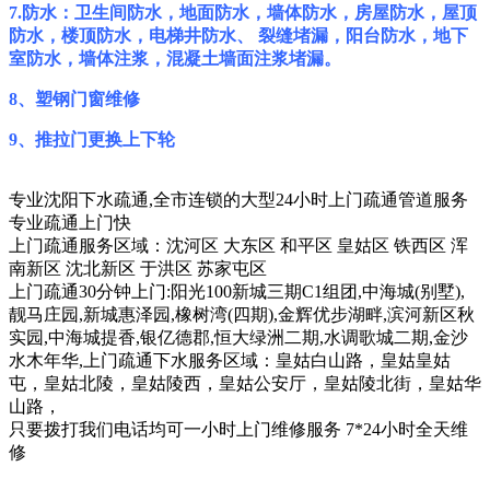
7.防水：卫生间防水，地面防水，墙体防水，房屋防水，屋顶
防水，楼顶防水，电梯井防水、 裂缝堵漏，阳台防水，地下
室防水，墙体注浆，混凝土墙面注浆堵漏。
8、塑钢门窗维修
9、推拉门更换上下轮
专业沈阳下水疏通,
全市连锁的大型24小时上门疏通管道服务
专业疏通上门快
上门疏通服务区域：沈河区 大东区 和平区 皇姑区 铁西区 浑
南新区 沈北新区 于洪区 苏家屯区
上门疏通30分钟上门:阳光100新城三期C1组团,中海城(别墅),
靓马庄园,新城惠泽园,橡树湾(四期),金辉优步湖畔,滨河新区秋
实园,中海城提香,银亿德郡,恒大绿洲二期,水调歌城二期,金沙
水木年华,上门疏通下水服务区域：皇姑白山路，皇姑皇姑
屯，皇姑北陵，皇姑陵西，皇姑公安厅，皇姑陵北街，皇姑华
山路，
只要拨打我们电话均可一小时上门维修服务 7*24小时全天维
修