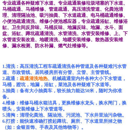
专业疏通各种疑难下水道、专业疏通装修垃圾堵塞的下水道、
马桶疏通、马桶维修、
管道疏通、高压清洗管道、化粪池清
理、清理隔油池、吸污抽粪、下水道疏通、电马桶疏通维修、
小便池疏通清洗、维修小便池感应器，专业疏通浴缸、维修浴
缸、卫生间反异味、马桶反味、地漏反味、地漏、水斗、面
盆、浴缸、蹲坑疏通清洗、水管清洗、水管安装维修、上、下
水管道安装改造、地暖清洗、地暖安装维修、散热器安装维
修、漏水检测、防水补漏、燃气灶维修等。
1.清洗：高压清洗工程车疏通清洗各种管道及各种疑难污水管
道、市政管线、居民楼房所有分管、立管、主管管线。
2.疏通：
疏通清洗地热
、机械疏通室内外各种大小下水管道，
马桶，蹬坑，地漏，浴缸，菜池及各种疑难下水道等。
3.抽粪：备有大小抽粪车，较长抽力能达50米，随时为你准
备。
4.维修：维修马桶水箱洁具，更换维修水龙头，换水闸门，换
喷头，安装维修上下水管道等。
5.清掏：清理化粪池、隔油池、污泥池、下水井里油污杂物。
6.打捞：能快速准确打捞起蹲坑、厕所、下水道里所掉之物
（如：金银首饰、手表及其他饰物等）。