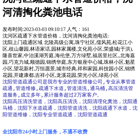
河清掏化粪池电话
发布时间:2023-03-03 09:10:17 人气：161
沈河区疏通下水管道价格，沈河清掏化粪池电话:
沈阳上门疏通区域 北陵高级公寓,珠宁社区,儒风苑,松花江小
区,歧山馨园,林语家话,园林家属楼,文化苑小区,荣盛城(于洪),
隆喜世家,中治溪湖芳庭,海伦堡,万方绿墅,福居里社区,,北海嘉
园,巧克力城,顺德园,锦绣华庭,东方银座中心城,珠林小区,魁星
小区,望花新村,万恒愿景,城市经典,祥和家园,科技园小区,锦绣
花园,开建康都,吉祥小区,龙溪花园,荣光小区,绿苑小区
沈阳管道疏通公司是我市专业的管道维修公司,专业从事管道
疏通,管道维修,疏通下水道,管道清洗,通马桶,高压清洗管
道服务,成立多年,累计服务超过2万家客户。
沈阳高压清洗管道，沈阳高压清洗，沈阳清理化糞池，沈阳通
马桶，沈阳下水道疏通，沈阳管道清洗，沈阳疏通下水道，沈
阳管道维修，沈阳专业管道疏通，沈阳管道疏通
全沈阳市24小时上门服务，不通不收费