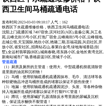
西卫生间马桶疏通电话
发布时间:2023-03-03 09:10:17 人气：162
铁西区下水疏通维修价格，铁西卫生间马桶疏通电话:
沈阳上门疏通区域 7407宿舍,滨河社区(A区),兹淼公寓,兴工名
苑,云峰北街35号小区,灯泡厂宿舍,云峰南街5号小区,云峰领地,
志城公馆,天宝国际,艳欣小区,艳璐二期,百福花园,兴启社区,开
放小区,省安社区,,招商钻石山,泰莱白金湾,绿地海域香廷(别
墅),全运村翡翠园(B区),城南春晓,塔东路小区,金地长青湾北区,
新南站城市广场,香格蔚蓝D区,营城子小区,
管道疏通
（1）厨房及厕所的主管道：使用大、中型疏通机彻底清除管
道里面的油泥和沉积物！
（2）马桶：使用软轴疏通机疏通因抹布、毛巾、清洁球等各
种软硬物品冲进马桶所造成的堵塞以保证不损伤坐便！
（3）地漏：使用软轴疏通机疏通因泥沙、头发、等各种杂物
掉入地漏所造成的堵塞以保证不打裂PVC管道！
（4）蹲坑：使用尿碱扩孔器清除反水弯里面的尿碱及沉积
物，保证流水畅快不裂管道！