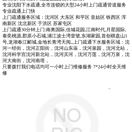
专业沈阳下水疏通,
全市连锁的大型24小时上门疏通管道服务
专业疏通上门快
上门疏通服务区域：沈河区 大东区 和平区 皇姑区 铁西区 浑
南新区 沈北新区 于洪区 苏家屯区
上门疏通30分钟上门:南奥国际,佳城花园,江南时代,月星国际,
泰奕桃源,郡原小石城,浦江波士湾壹號,东湖家园,首创棋盘山1
号,龙湖春江郦城,金地长青湾天阅,,上门疏通下水服务区域：沈
河一经街，沈河正阳街，沈河山东庙，沈河泉园，沈河北站，
沈河科学宫沈河新北站，沈河滨河，沈河万莲，沈河万泉，沈
河大南街，沈河南塔，
只要拨打我们电话均可一小时上门维修服务 7*24小时全天维
修