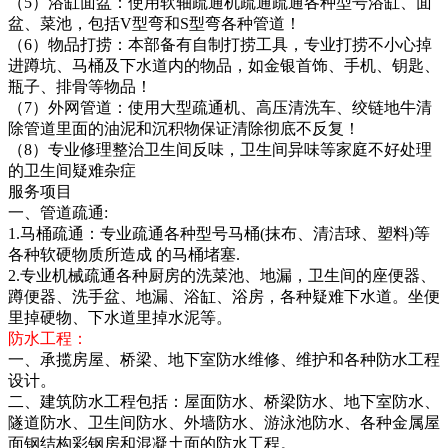
（5）浴缸面盆：使用软轴疏通机疏通疏通各种型号浴缸、面
盆、菜池，包括V型弯和S型弯各种管道！
（6）物品打捞：本部备有自制打捞工具，专业打捞不小心掉
进蹲坑、马桶及下水道内的物品，如金银首饰、手机、钥匙、
瓶子、排骨等物品！
（7）外网管道：使用大型疏通机、高压清洗车、绞链地牛清
除管道里面的油泥和沉积物保证清除彻底不反复！
（8）专业修理整治卫生间反味，卫生间异味等家庭不好处理
的卫生间疑难杂症
服务项目
一、管道疏通:
1.马桶疏通：专业疏通各种型号马桶(抹布、清洁球、塑料)等
各种软硬物质所造成 的马桶堵塞.
2.专业机械疏通各种厨房的洗菜池、地漏，卫生间的座便器、
蹲便器、洗手盆、地漏、浴缸、浴房，各种疑难下水道。坐便
里掉硬物、下水道里掉水泥等。
防水工程：
一、承揽房屋、桥梁、地下室防水维修、维护和各种防水工程
设计。
二、建筑防水工程包括：屋面防水、桥梁防水、地下室防水、
隧道防水、卫生间防水、外墙防水、游泳池防水、各种金属屋
面钢结构彩钢房和混凝土面的防水工程。