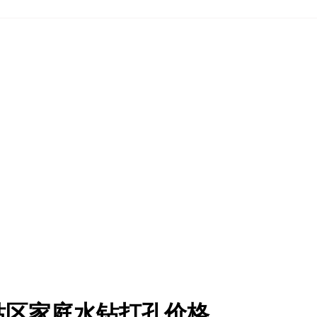
姑区家庭水钻打孔价格