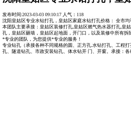
发布时间:2023-03-03 09:10:17 人气：118
沈阳皇姑区专业水钻打孔，皇姑区家庭水钻打孔价格： 全市均
本团队主要承接：皇姑区装修打孔,皇姑区燃气热水器打孔,皇
孔，皇姑区砸墙，皇姑区起地面，开门口，以及装修中所有拆
*专业的团队，为您提供*专业的服务！
专业钻孔（承接各种不同规格的圆、正方孔.水钻打孔、工程
孔、隧道钻孔、市政安装钻孔、体水钻开 门、开窗。承接：各