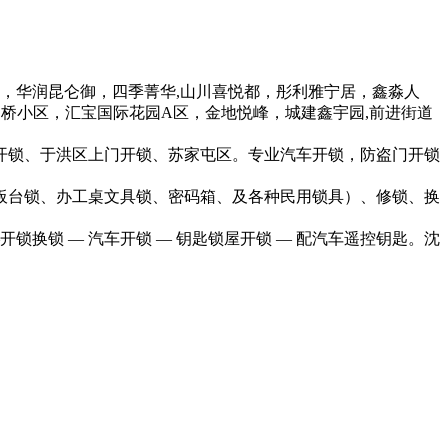
区，华润昆仑御，四季菁华,山川喜悦都，彤利雅宁居，鑫淼人
三洞桥小区，汇宝国际花园A区，金地悦峰，城建鑫宇园,前进街道
：
开锁、于洪区上门开锁、苏家屯区。专业汽车开锁，防盗门开锁
板台锁、办工桌文具锁、密码箱、及各种民用锁具）、修锁、换
—开锁换锁 — 汽车开锁 — 钥匙锁屋开锁 — 配汽车遥控钥匙。沈