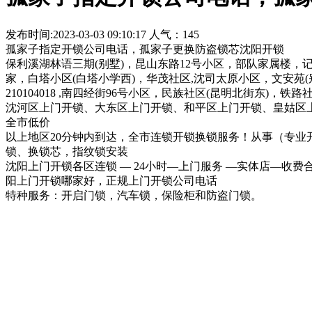
发布时间:2023-03-03 09:10:17 人气：145
孤家子指定开锁公司电话，孤家子更换防盗锁芯沈阳开锁
保利溪湖林语三期(别墅)，昆山东路12号小区，部队家属楼，
家，白塔小区(白塔小学西)，华茂社区,沈司太原小区，文安苑
210104018 ,南四经街96号小区，民族社区(昆明北街东)
沈河区上门开锁、大东区上门开锁、和平区上门开锁、皇姑区
全市低价
以上地区20分钟内到达，全市连锁开锁换锁服务！从事（专
锁、换锁芯，指纹锁安装
沈阳上门开锁各区连锁 — 24小时—上门服务 —实体店—收费合理
阳上门开锁哪家好，正规上门开锁公司电话
特种服务：开启门锁，汽车锁，保险柜和防盗门锁。