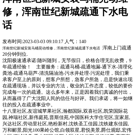
修，浑南世纪新城疏通下水电
话
发布时间:2023-03-03 09:10:17 人气：140
浑南上门疏通
浑南世纪新城安装马桶晃动维修，浑南世纪新城疏通下水电话
20分钟到位.
沈阳极速通
承诺:随叫随到，无节假日，价格合理无乱收费，9
年疏通经验！ 主要服务：疏通马桶-疏通地漏-通下水-清理化
粪池-疏通马葫芦-清洗隔油池-污水井处理-污泥处理，我们秉
承客户至上的原则，想客户所想，急客户所急，总是快速出现
在疏通现场，并以专业的方法，敬业的工作态度，较低的要价
完成每一次的疏通。这么多年来，正是因着我们真诚的付出，
从而羸得了广大沈阳人民的信任与好评。我们承诺，将一如继
往的投入在疏通事业中。
十八里社区,友谊城苹果社区,瀚都国际,双喜社区,凯荣国际花
园,神瑞社区,新伟庭苑,晋斯佳苑,中国医科大学住宅区,宜家居,
兴达社区,劳动里社区,艳粉新村,沈铁圣工佳园,沈铁建东佳园,
万和郦景,阳光100果岭公馆,白领双星,君悦美景,爵仕观邸,宏伟