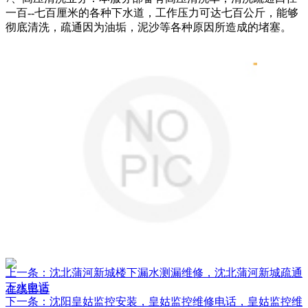
一百--七百厘米的各种下水道，工作压力可达七百公斤，能够
彻底清洗，疏通因为油垢，泥沙等各种原因所造成的堵塞。
上一条：沈北蒲河新城楼下漏水测漏维修，沈北蒲河新城疏通
下水电话
在线留言
下一条：沈阳皇姑监控安装，皇姑监控维修电话，皇姑监控维