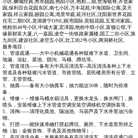
小区,狮城经典,秀水靓园,艳阳小区,艳粉二期,世海铭尊,齐贤家
园,保利百合花园东区,南七小区,万丰花苑,中海国际公寓,昊天
家园,祥云家园,丽园公寓,澔景华庭,延河社区,沈阳新世界花园
住宅二期D区,龙湖唐宁ONE,丽湾国际,奕聪花园,五里河家园,,
艳粉街48号小区,中城大厦,宏泽园,艳粉中联小区,富顿公馆,千
缘新财富大厦,八一嘉园,凌空一街铁路家属楼,国工二街小区,第
九街区,建设社区,凌空五小区,壮工街2号小区,两洞桥社区,
服务项目：
1、管道疏通——大中小机械疏通各种疑难下水道、卫生间、
地漏、浴缸、菜池、阴沟、马桶、蹲坑等。
2、管道清洗——备有大中高压清洗车--高压清洗各种上下水
管道及各种疑难污水管道、市政管线、居民楼房所有分管、立
管、主管管线。
3、抽粪——备有大小抽粪车，抽力能达50米，随时为你准
备．
4、维修－－维修马桶水箱洁具，更换水龙头，换水闸门，换
喷头，安装维修上下水管道空调安装空调移机空调拆装等。
5、清掏——清理化粪池、隔油池、马葫芦及下水井里油污杂
物。
6、打捞——能快速准确打捞起蹲坑、厕所、下水道里所掉之
物（如：金银首饰、手表及其他饰物等）。
7、高压清洗业务：本服务部备有高压清洗车，清洗疏通口径