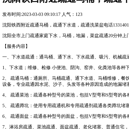
发布时间:2023-03-03 09:10:17 人气：123
沈阳铁西附近疏通马桶，疏通下水道，疏通洗菜盆电话13314010
沈阳全市上门疏通家庭下水，马桶，地漏，菜盆疏通20分钟上
【服务内容】
一、下水道疏通：通马桶、通下水、下水疏通、吸污、机械疏
1、下水道；维修、检修 小便池、阴沟、窑井、化粪池等各种
2、 疏通马桶：通厕所、马桶疏通、通下水道、马桶维修，餐
设备，专业疏通因水泥、沙子、头发等各种原因造成的地漏堵
4、 疏通菜池：疏通各种型号的菜池，包括V型弯和S型弯的各
5、 疏通蹲坑：使用专用疏通机和专用疏通剂疏通各类蹲坑堵
6、 疏通面盆：疏通各种型号的面盆，包括V型弯和S型弯的各
7、淋浴房疏通、菜池疏通、面盆疏通、老化堵塞、普通住宅