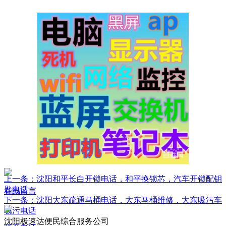
上一条：沈阳和平长白开锁电话，和平换锁芯，汽车开锁配钥
匙电话
在线留言
下一条：沈阳大东疏通马桶电话，大东马桶维修，大东吸污车
吸污电话
沈阳极速达便民综合服务公司