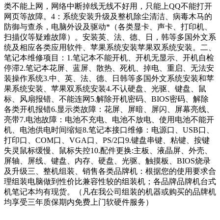
类不能上网，网络中断掉线无线不好用，只能上QQ不能打开
网页等故障。4：系统安装升级及整机除尘清洁、病毒木马的
防御与查杀，电脑外设及驱动*（各类显卡、声卡、打印机、
扫描仪等疑难故障）。安装英、法、德、日，韩等多国外文系
统及相应各类应用软件、苹果系统安装苹果双系统安装。二、
笔记本维修项目：1.笔记本不能开机、开机无显示、开机自检
停滞2.笔记本花屏、蓝屏、散热、死机、掉电、重启、无法安
装操作系统3.中、英、法、德、日韩等多国外文系统安装和苹
果系统安装、苹果双系统安装4.不认硬盘、光驱、键盘、鼠
标、风扇报错、不能连网5.解除开机密码、BIOS密码、解除
各类开机报错6.显示类故障：花屏、屏暗、屏闪、屏幕亮线、
亮带7.电池故障：电池不充电、电池不放电、使用电池不能开
机、电池供电时间缩短8.笔记本接口维修：电源口、USB口、
打印口、COM口、VGA口、PS/2口9.键盘串键、粘键、按键
失灵鼠标缓慢、鼠标失控10.配件更换:主板、液晶屏、外壳、
屏轴、屏线、键盘、内存、硬盘、光驱、触摸板、BIOS烧录
及升级三、整机组装、销售各类品牌机：根据您的使用要求合
理组装电脑做到性价比兼容性较的组装机；各品牌品牌机台式
机笔记本均有现货。（凡在我公司组装的机器或购买的品牌机
均享受三年质保期内免费上门软硬件服务）